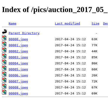
Index of /pics/auction_2017_05
Name
Last modified
Size
De
Parent Directory
00000.jpeg
00001.jpeg
00002.jpeg
00003.jpeg
00004.jpeg
00005.jpeg
00006.jpeg
00007.jpeg
00008.jpeg
00009.jpeg